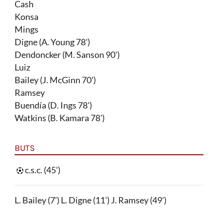
Cash
Konsa
Mings
Digne (A. Young 78')
Dendoncker (M. Sanson 90')
Luiz
Bailey (J. McGinn 70')
Ramsey
Buendía (D. Ings 78')
Watkins (B. Kamara 78')
BUTS
c.s.c. (45')
L. Bailey (7') L. Digne (11') J. Ramsey (49')