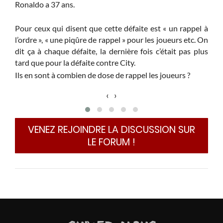
la m
Ronaldo a 37 ans.
2eme
3e 
Pour ceux qui disent que cette défaite est « un rappel à
mach
l’ordre », « une piqûre de rappel » pour les joueurs etc. On
Apré
dit ça à chaque défaite, la dernière fois c’était pas plus
tard que pour la défaite contre City.
Ils en sont à combien de dose de rappel les joueurs ?
‹
›
VENEZ REJOINDRE LA DISCUSSION SUR
LE FORUM !