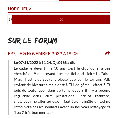
HORS-JEUX
0
3
SUR LE FORUM
8
FR7, LE 9 NOVEMBRE 2022 À 18:09
RED
Le 07/11/2022 à 11:24, Dje0968 a dit :
La r
pas le
Le cadavre devant il a 38 ans, c'est le club qui n a pas
jou
u'ils
cherché de 9 en croyant que martial allait faire l affaire.
idéa
Mais il est plus souvent blessé que sur le terrain. Vdb
seul
revient de blessures mais c'est à TH de gérer l effectif. Et
duré
puis de toute façon dans certains joueurs il n y a aucune
EX
ance
régularité dans leurs prestations (lindelof, rashford,
L'e
shaw)pour ne citer qu eux. Il faut être honnête united ne
mon
retrouvera pas les sommets avant un nouveau nettoyage et
1 ou 2 très bon mercato.
1er