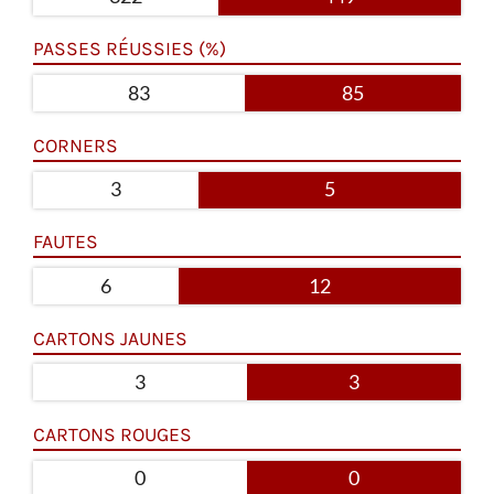
PASSES RÉUSSIES (%)
83
85
CORNERS
3
5
FAUTES
6
12
CARTONS JAUNES
3
3
CARTONS ROUGES
0
0