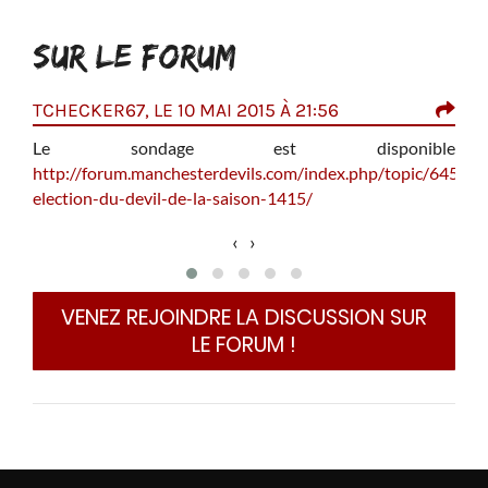
SUR LE FORUM
TCHECKER67, LE 10 MAI 2015 À 21:56
AND
Le sondage est disponible
p les
http://forum.manchesterdevils.com/index.php/topic/6453-
 mecs
c
election-du-devil-de-la-saison-1415/
urent
q
 quoi
l
‹
›
 mal!
o
a les
S
 Y en
j
VENEZ REJOINDRE LA DISCUSSION SUR
a
LE FORUM !
i pas
Oui 
rsque
de 
mps à
bea
al de
bea
is la
d'ê
s qui
fati