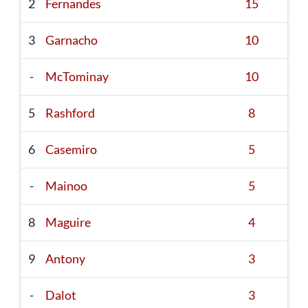
2
Fernandes
15
3
Garnacho
10
-
McTominay
10
5
Rashford
8
6
Casemiro
5
-
Mainoo
5
8
Maguire
4
9
Antony
3
-
Dalot
3