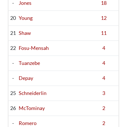
-
Jones
18
20
Young
12
21
Shaw
11
22
Fosu-Mensah
4
-
Tuanzebe
4
-
Depay
4
25
Schneiderlin
3
26
McTominay
2
-
Romero
2