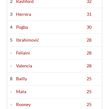
2
Rashford
32
3
Herrera
31
4
Pogba
30
5
Ibrahimović
28
-
Fellaini
28
-
Valencia
28
8
Bailly
25
-
Mata
25
-
Rooney
25