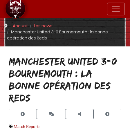
Accueil
Les news
Manchester United 3-0 Bournemouth : la bonne
opération des Reds
MANCHESTER UNITED 3-0
BOURNEMOUTH : LA
BONNE OPÉRATION DES
REDS
Match Reports