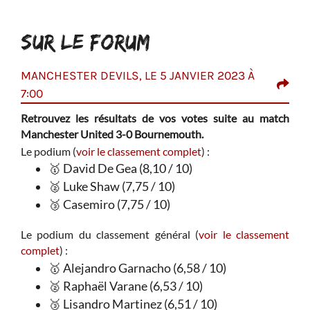
SUR LE FORUM
MANCHESTER DEVILS, LE 5 JANVIER 2023 À
DJI
7:00
 bien
On p
lents
c'es
Retrouvez les résultats de vos votes suite au match
oup.
l'a
Manchester United 3-0 Bournemouth.
amé
ques
Le podium (
voir le classement complet
) :
d'en
u nos
🥇 David De Gea (8,10 / 10)
🥈 Luke Shaw (7,75 / 10)
🥉 Casemiro (7,75 / 10)
Le podium du classement général (
voir le classement
complet
) :
🥇 Alejandro Garnacho (6,58 / 10)
🥈 Raphaël Varane (6,53 / 10)
🥉 Lisandro Martinez (6,51 / 10)