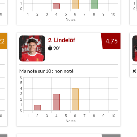
Lindelöf
2
22
4,75
90'
Ma note sur 10 :
non noté
❌ 