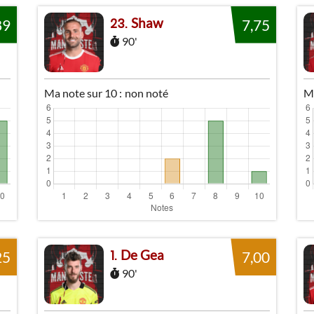
Shaw
23
89
7,75
90'
Ma note sur 10 :
non noté
Ma
De Gea
1
25
7,00
90'