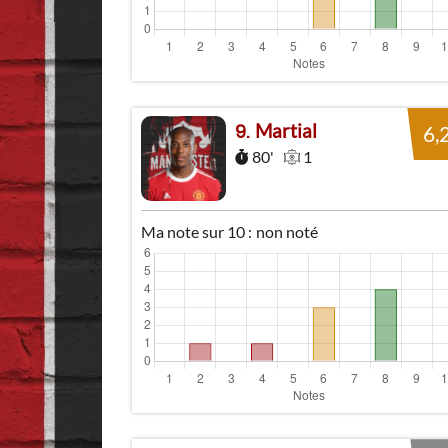
Martial
9
6,
80'
1
Ma note sur 10 :
non noté