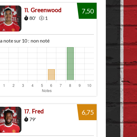
Greenwood
11
7,50
80'
1
 note sur 10 :
non noté
Fred
17
6,75
79'