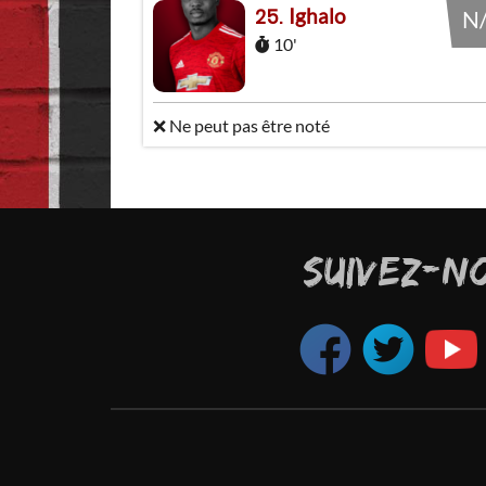
Ighalo
25
N
10'
❌ Ne peut pas être noté
SUIVEZ-N