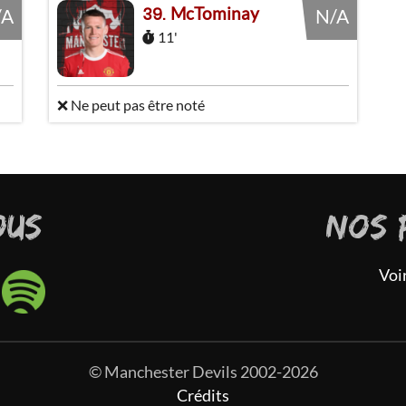
McTominay
39
/A
N/A
11'
❌ Ne peut pas être noté
OUS
NOS 
Voi
© Manchester Devils 2002-2026
Crédits