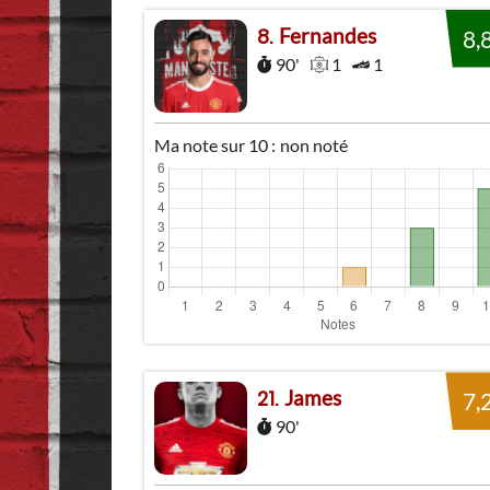
Fernandes
8
8,
90'
1
1
Ma note sur 10 :
non noté
James
21
7,
90'