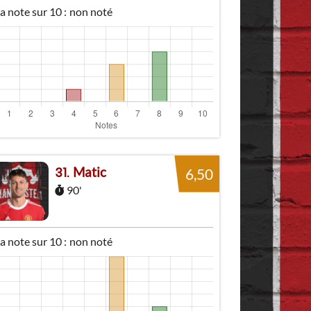
 note sur 10 :
non noté
Matic
31
6,50
90'
 note sur 10 :
non noté