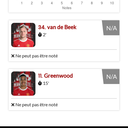
van de Beek
34
N/A
2'
❌ Ne peut pas être noté
Greenwood
11
N/A
15'
❌ Ne peut pas être noté