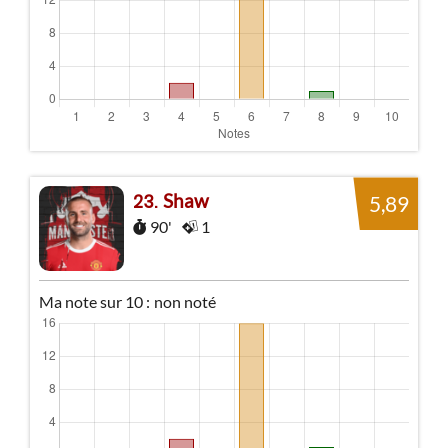
Shaw
23
5,89
90'
1
Ma note sur 10 :
non noté