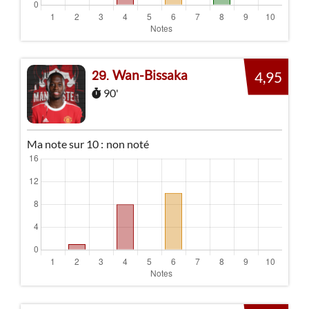
Wan-Bissaka
29
4,95
90'
Ma note sur 10 :
non noté