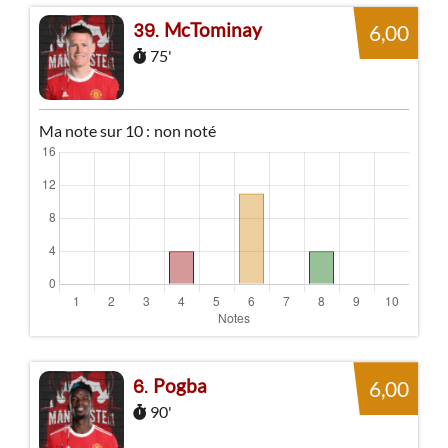
McTominay
39
6,00
75'
Ma note sur 10 :
non noté
Pogba
6
6,00
90'