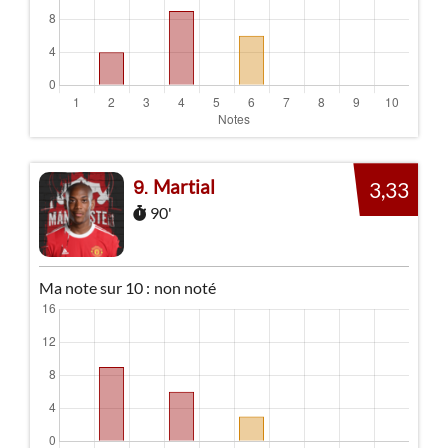
Martial
9
3,33
90'
Ma note sur 10 :
non noté