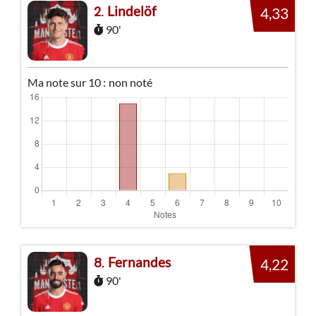
Lindelöf
2
4,33
90'
Ma note sur 10 :
non noté
Fernandes
8
4,22
90'