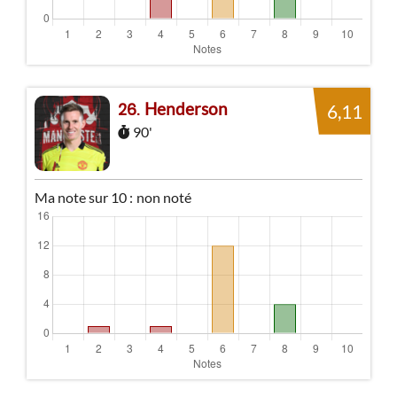
Henderson
26
6,11
90'
Ma note sur 10 :
non noté