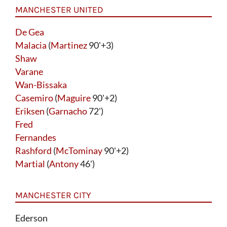
MANCHESTER UNITED
De Gea
Malacia
(
Martinez
90'+3)
Shaw
Varane
Wan-Bissaka
Casemiro
(
Maguire
90'+2)
Eriksen
(
Garnacho
72')
Fred
Fernandes
Rashford
(
McTominay
90'+2)
Martial
(
Antony
46')
MANCHESTER CITY
Ederson