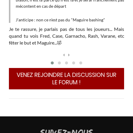
e
mécontent en cas de départ
"
C
J'anticipe : non ce n'est pas du "Maguire bashing"
p
Je te rassure, je parlais pas de tous les joueurs... Mais
a
quand tu vois Fred, Case, Garnacho, Rash, Varane, etc
b
fêter le but et Maguire...
🤣
m
‹
›
J
Nous
Pas
VENEZ REJOINDRE LA DISCUSSION SUR
matc
LE FORUM !
 Est-
 trop
SUIVEZ-NOUS
City,