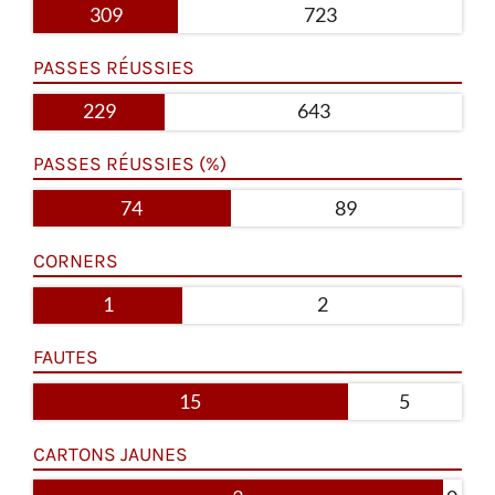
309
723
PASSES RÉUSSIES
229
643
PASSES RÉUSSIES (%)
74
89
CORNERS
1
2
FAUTES
15
5
CARTONS JAUNES