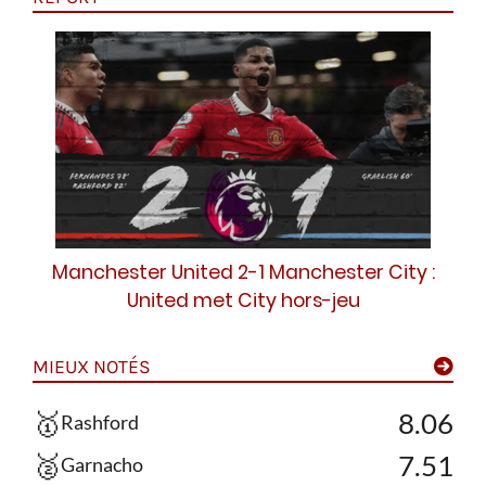
Manchester United 2-1 Manchester City :
United met City hors-jeu
MIEUX NOTÉS
🥇
8.06
Rashford
🥈
7.51
Garnacho