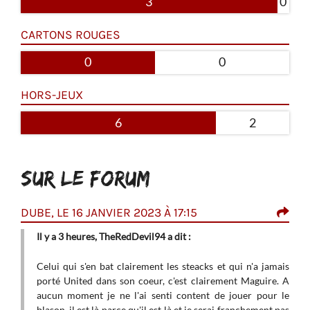
3
0
CARTONS ROUGES
0
0
HORS-JEUX
6
2
SUR LE FORUM
DUBE, LE 16 JANVIER 2023 À 17:15
RED
Il y a 3 heures, TheRedDevil94 a dit :
i
Ç
q
Celui qui s'en bat clairement les steacks et qui n'a jamais
d
porté United dans son coeur, c'est clairement Maguire. A
L
aucun moment je ne l'ai senti content de jouer pour le
f
blason, il est là parce qu'il est là et je serai franchement pas