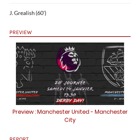
J. Grealish (60')
PREVIEW
Preview : Manchester United - Manchester
City
REPORT