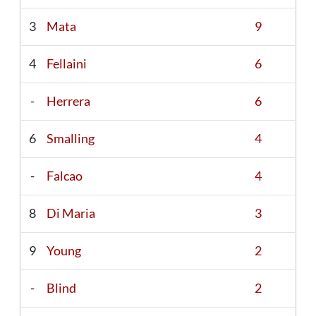
3
Mata
9
4
Fellaini
6
-
Herrera
6
6
Smalling
4
-
Falcao
4
8
Di Maria
3
9
Young
2
-
Blind
2