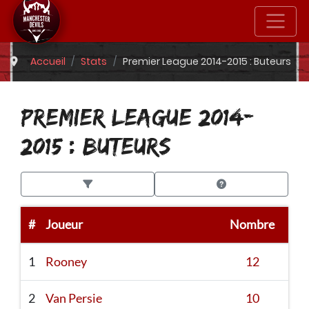
Accueil
Stats
Premier League 2014-2015 : Buteurs
PREMIER LEAGUE 2014-
2015 : BUTEURS
#
Joueur
Nombre
1
Rooney
12
2
Van Persie
10