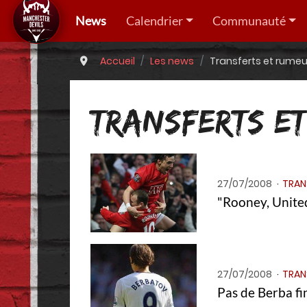
News
Calendrier
Communauté
Accueil
Les news
Transferts et rumeu
TRANSFERTS ET
27/07/2008
TRAN
"Rooney, United
27/07/2008
TRAN
Pas de Berba fi