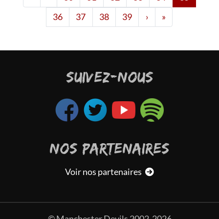
Page 39
Dernière page
36
37
38
39
›
»
SUIVEZ-NOUS
NOS PARTENAIRES
Voir nos partenaires
© Manchester Devils 2002-2026