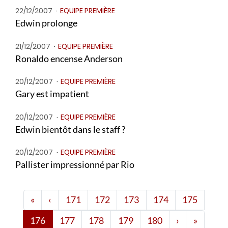
22/12/2007
EQUIPE PREMIÈRE
Edwin prolonge
21/12/2007
EQUIPE PREMIÈRE
Ronaldo encense Anderson
20/12/2007
EQUIPE PREMIÈRE
Gary est impatient
20/12/2007
EQUIPE PREMIÈRE
Edwin bientôt dans le staff ?
20/12/2007
EQUIPE PREMIÈRE
Pallister impressionné par Rio
Première page
Page 171
«
‹
171
172
173
174
175
Page 180
Dernièr
176
177
178
179
180
›
»