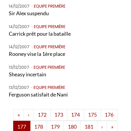
14/12/2007
EQUIPE PREMIÈRE
Sir Alex suspendu
14/12/2007
EQUIPE PREMIÈRE
Carrick prêt pour la bataille
14/12/2007
EQUIPE PREMIÈRE
Rooney vise la 1ère place
13/12/2007
EQUIPE PREMIÈRE
Sheasy incertain
13/12/2007
EQUIPE PREMIÈRE
Ferguson satisfait de Nani
Première page
Page 172
«
‹
172
173
174
175
176
Page 181
Dernièr
177
178
179
180
181
›
»