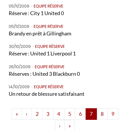
05/11/2009
EQUIPE RÉSERVE
Réserve : City 1 United 0
05/11/2009
EQUIPE RÉSERVE
Brandy en prêt à Gillingham
30/10/2009
EQUIPE RÉSERVE
Réserve : United 1 Liverpool 1
26/10/2009
EQUIPE RÉSERVE
Réserves : United 3 Blackburn 0
14/10/2009
EQUIPE RÉSERVE
Un retour de blessure satisfaisant
Première page
Page 2
«
‹
2
3
4
5
6
7
8
9
Page 9
Dernière page
›
»